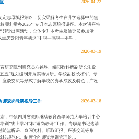
2026-04-22
座
学制定志愿填报策略，切实缓解考生在升学选择中的焦
校顺利举办2026年专升本志愿填报讲座。本次讲座特
等领导出席活动，全体专升本考生及辅导员参加活
以重庆云阳青年胡涞“中职—高职—本科…
2026-03-19
教育研究院副研究员方铭琳、绵阳教科所副所长朱殿
五五”规划编制开展实地调研。学校副校长杨军、专
、座谈交流等形式了解学校的办学成效及特色，广泛
2026-03-18
教师返岗教研视导工作
永宏，带领四川省教师继续教育西华师范大学培训中心
培训“线上学习”和“返岗教研”工作。专职副书记边清
过随堂听课、查阅资料、听取汇报、座谈交流等形
我校规范化、制度化的师资培训管理给…