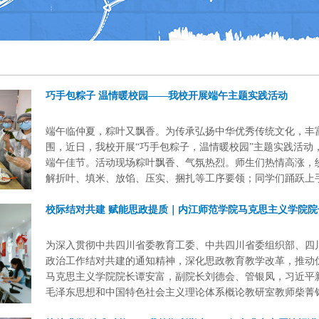
巧手包粽子 温情暖校园——我校开展端午主题实践活动
端午临仲夏，粽叶又飘香。为传承弘扬中华优秀传统文化，丰
围，近日，我校开展“巧手包粽子，温情暖校园”主题实践活动
端午佳节。活动现场粽叶飘香、气氛热烈。师生们热情高涨，
解折叶、填米、放馅、压实、捆扎等工序要领；同学们踊跃上
校际结对共建 赋能思政提质｜内江师范学院马克思主义学院
为深入贯彻中共四川省委教育工委、中共四川省委组织部、四
政治工作结对共建的通知精神，深化思政教育教学改革，推动优
马克思主义学院院长谭安富，副院长刘德会、管银凤，习近平
毛泽东思想和中国特色社会主义理论体系概论教研室教师柴菁