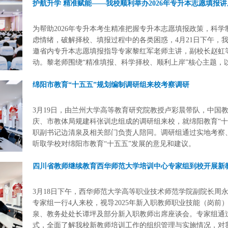
护航升学 精准赋能——我校顺利举办2026年专升本志愿填报讲
为帮助2026年专升本考生精准把握专升本志愿填报政策，科
虑情绪，破解择校、填报过程中的各类困惑，4月21日下午，我
邀省内专升本志愿填报指导专家黎红军老师主讲，副校长赵虹
动。黎老师围绕“精准填报、科学择校、顺利上岸”核心主题，
绵阳市教育“十五五”规划编制调研组来校考察调研
3月19日，由兰州大学高等教育研究院教授卢彩晨带队，中国
庆、市教体局规建科张训忠组成的调研组来校，就绵阳教育“十
职副书记边清泉及相关部门负责人陪同。调研组通过实地考察
听取学校对绵阳市教育“十五五”发展的意见和建议。
四川省教师继续教育西华师范大学培训中心专家组到校开展新
3月18日下午，西华师范大学高等职业技术师范学院副院长周
专家组一行4人来校，视导2025年新入职教师职业技能（岗前）
泉、教务处处长谭坪及部分新入职教师出席座谈会。专家组通
式，全面了解我校新教师培训工作的组织管理与实施情况，对