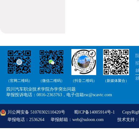
院
招
就
（官网二维码）
（微信二维码）
（抖音二维码）
（新媒体聚合）
举
四川汽车职业技术学院办学突出问题
举
举报投诉电话：0816-2363763，电子信箱rsc@scavtc.com
川公网安备 51070302110420号
蜀ICP备14005914号-1
CopyRi
举报电话：2536264 举报邮箱：web@suloon.com
技术支持