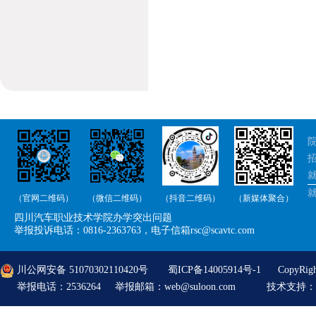
院
招
就
（官网二维码）
（微信二维码）
（抖音二维码）
（新媒体聚合）
举
四川汽车职业技术学院办学突出问题
举
举报投诉电话：0816-2363763，电子信箱rsc@scavtc.com
川公网安备 51070302110420号
蜀ICP备14005914号-1
CopyRi
举报电话：2536264 举报邮箱：web@suloon.com
技术支持