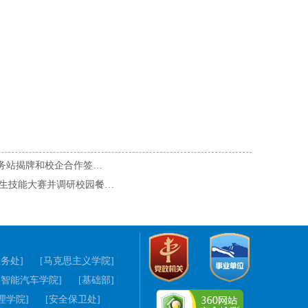
服务站揭牌和校企合作签…
师生技能大赛并调研校园餐…
教务处]
[马克思主义学院]
[智能汽车学院]
[基础部]
理学院]
[安全保卫处]