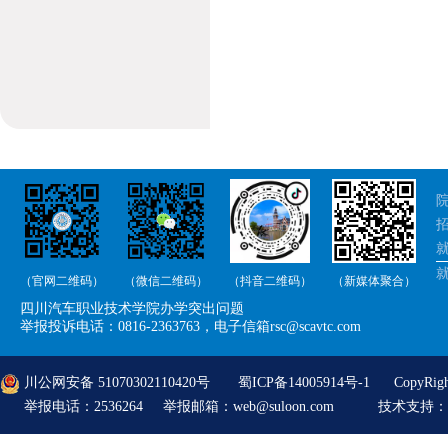
院
招
就
（官网二维码）
（微信二维码）
（抖音二维码）
（新媒体聚合）
举
四川汽车职业技术学院办学突出问题
举
举报投诉电话：0816-2363763，电子信箱rsc@scavtc.com
川公网安备 51070302110420号
蜀ICP备14005914号-1
CopyRi
举报电话：2536264 举报邮箱：web@suloon.com
技术支持