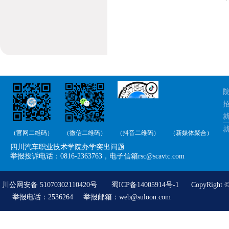
院
招
就
（官网二维码）
（微信二维码）
（抖音二维码）
（新媒体聚合）
举
四川汽车职业技术学院办学突出问题
举
举报投诉电话：0816-2363763，电子信箱rsc@scavtc.com
川公网安备 51070302110420号
蜀ICP备14005914号-1
CopyRigh
举报电话：2536264 举报邮箱：web@suloon.com