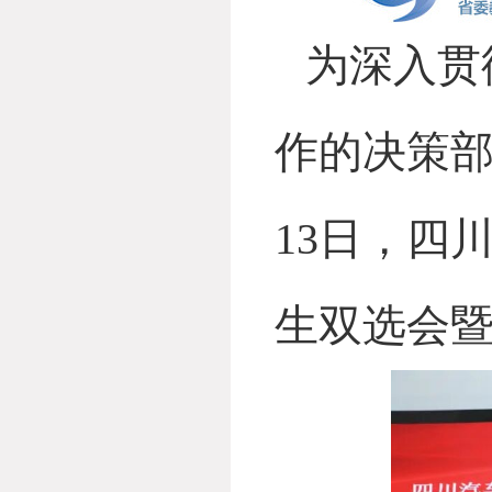
为深入贯
作的决策部
13日，四
生双选会