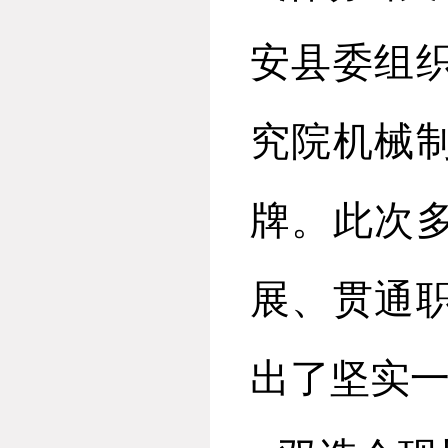
安县委组
究院机械
牌。此次
展、贯通
出了坚实