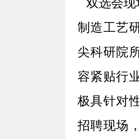
双选会现
制造工艺
尖科研院
容紧贴行
极具针对
招聘现场