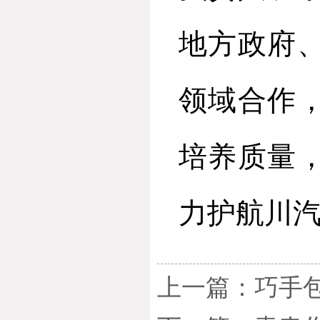
地方政府
领域合作
培养质量
力护航川
上一篇：巧手