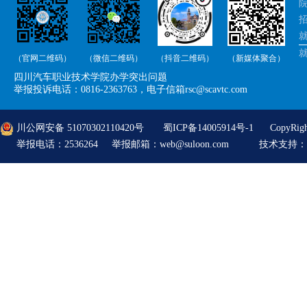
院
招
就
（官网二维码）
（微信二维码）
（抖音二维码）
（新媒体聚合）
举
四川汽车职业技术学院办学突出问题
举
举报投诉电话：0816-2363763，电子信箱rsc@scavtc.com
川公网安备 51070302110420号
蜀ICP备14005914号-1
CopyRi
举报电话：2536264 举报邮箱：web@suloon.com
技术支持