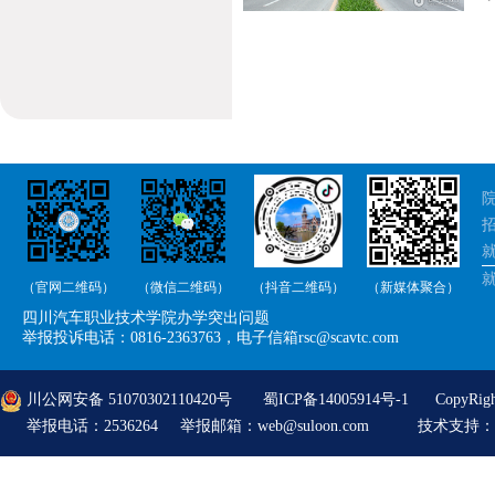
院
招
就
（官网二维码）
（微信二维码）
（抖音二维码）
（新媒体聚合）
举
四川汽车职业技术学院办学突出问题
举
举报投诉电话：0816-2363763，电子信箱rsc@scavtc.com
川公网安备 51070302110420号
蜀ICP备14005914号-1
CopyRi
举报电话：2536264 举报邮箱：web@suloon.com
技术支持