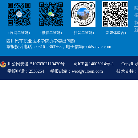
院
招
就
（官网二维码）
（微信二维码）
（抖音二维码）
（新媒体聚合）
举
四川汽车职业技术学院办学突出问题
举
举报投诉电话：0816-2363763，电子信箱rsc@scavtc.com
川公网安备 51070302110420号
蜀ICP备14005914号-1
CopyRi
举报电话：2536264 举报邮箱：web@suloon.com
技术支持