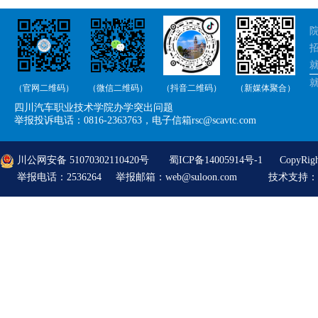
院
招
就
（官网二维码）
（微信二维码）
（抖音二维码）
（新媒体聚合）
举
四川汽车职业技术学院办学突出问题
举
举报投诉电话：0816-2363763，电子信箱rsc@scavtc.com
川公网安备 51070302110420号
蜀ICP备14005914号-1
CopyRi
举报电话：2536264 举报邮箱：web@suloon.com
技术支持