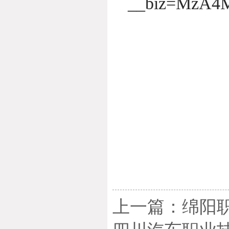
__biz=MzA4M
上一篇：绵阳职