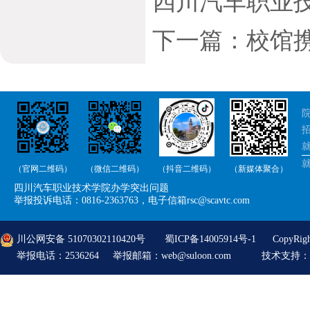
四川汽车职业
下一篇：校馆
院
招
就
（官网二维码）
（微信二维码）
（抖音二维码）
（新媒体聚合）
举
四川汽车职业技术学院办学突出问题
举
举报投诉电话：0816-2363763，电子信箱rsc@scavtc.com
川公网安备 51070302110420号
蜀ICP备14005914号-1
CopyRi
举报电话：2536264 举报邮箱：web@suloon.com
技术支持