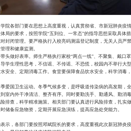
学院各部门要在思想上高度重视，认真贯彻省、市新冠肺炎疫情
体局的要求，按照学院“五到位、一常态”的指导思想采取具体
对封闭管理。要严格执行入校亮码测温登记制度，无关人员严禁
程管理和健康监测。
带头做好表率。师生严格执行家校“两点一线”、不聚集、戴口
引导学生理性思考，不信谣、不传谣、不恐慌，校园内不举行大
水安全、定期消毒工作。食堂要保障食品饮水安全，科学消毒，
季爱国卫生运动。冬季气候多变，是呼吸道传染病的高发期，全
做到室内外干净清洁、整齐有序。同时要勤洗手、勤通风、勤消
险排查，科学精准施策。相关部门要认真进行风险排查，扎实做
及时储备应急物资，定期开展应急演练，提高应急处突能力。
表示，各部门要按照邓斌院长的要求，高度重视此次新冠肺炎疫