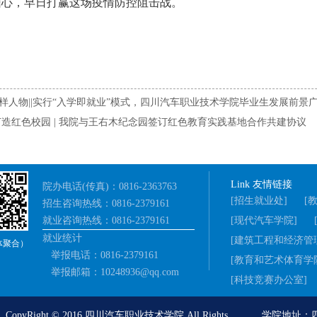
信心，早日打赢这场疫情防控阻击战。
样人物||实行“入学即就业”模式，四川汽车职业技术学院毕业生发展前景
打造红色校园 | 我院与王右木纪念园签订红色教育实践基地合作共建协议
Link 友情链接
院办电话(传真)：0816-2363763
[招生就业处]
[
招生咨询热线：0816-2379161
就业咨询热线：0816-2379161
[现代汽车学院]
就业统计
[建筑工程和经济管
体聚合）
举报电话：0816-2379161
[教育和艺术体育学
举报邮箱：10248936@qq.com
[科技竞赛办公室]
opyRight © 2016 四川汽车职业技术学院 All Rights 学院