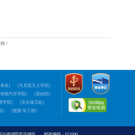
广阔！
教务处]
[马克思主义学院]
[智能汽车学院]
[基础部]
理学院]
[安全保卫处]
院]
[团委/学工部]
地址：四川省绵阳市涪城区 邮政编码：621000