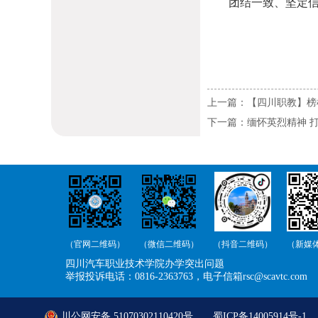
团结一致、坚定
上一篇：【四川职教】榜
下一篇：缅怀英烈精神 
（官网二维码）
（微信二维码）
（抖音二维码）
（新媒
四川汽车职业技术学院办学突出问题
举报投诉电话：0816-2363763，电子信箱rsc@scavtc.com
川公网安备 51070302110420号
蜀ICP备14005914号-1
C