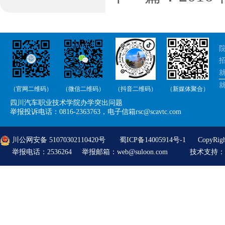
院
招
就
（官网二维码）
（微信二维码）
（抖音二维码）
（新媒体聚合）
举
四川汽车职业技术学院办学突出问题
举
举报投诉电话：0816-2363763，电子信箱rsc@scavtc.com
川公网安备 51070302110420号
蜀ICP备14005914号-1
CopyRi
举报电话：2536264 举报邮箱：web@suloon.com
技术支持