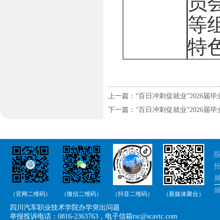
员
等
特
上一篇：“百日冲刺促就业”2026
下一篇：“百日冲刺促就业”2026
院
招
就
（官网二维码）
（微信二维码）
（抖音二维码）
（新媒体聚合）
举
四川汽车职业技术学院办学突出问题
举
举报投诉电话：0816-2363763，电子信箱rsc@scavtc.com