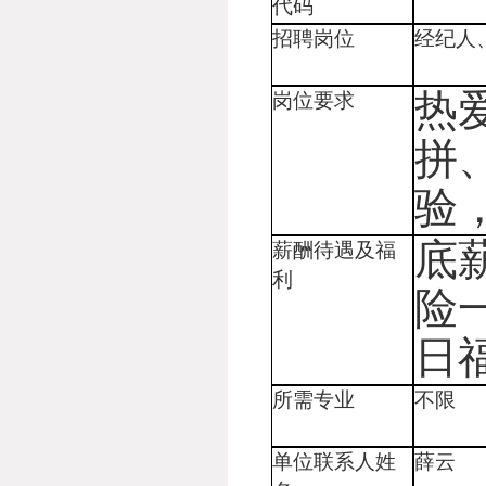
代码
招聘岗位
经纪人
热
岗位要求
拼
验
底
薪
酬
待遇
及福
利
险
日
所需专业
不限
单位联系人姓
薛云