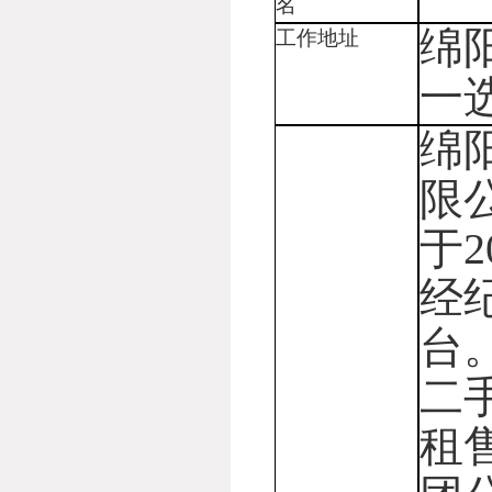
名
绵
工作地址
一
绵
限
于
经
台
二
租