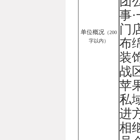
团
事
门
单位概况
（
200
布
字以内）
装
战
苹
私
进
相