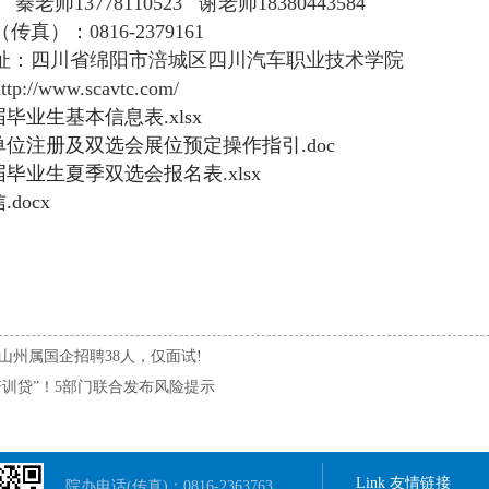
秦老师
13778110523 谢老师18380443584
（传真）：
0816-2379161
址：四川省绵阳市涪城区四川汽车职业技术学院
ttp://www.scavtc.com/
6届毕业生基本信息表.xlsx
单位注册及双选会展位预定操作指引.doc
6届毕业生夏季双选会报名表.xlsx
docx
山州属国企招聘38人，仅面试!
培训贷”！5部门联合发布风险提示
Link 友情链接
院办电话(传真)：0816-2363763