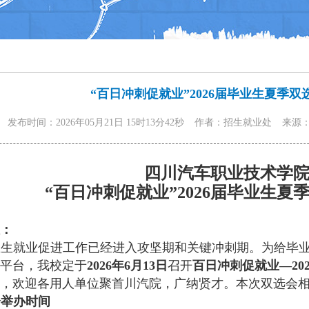
“百日冲刺促就业”2026届毕业生夏季双
发布时间：2026年05月21日 15时13分42秒
作者：招生就业处
来源
四川汽车职业技术学
“百日冲刺促就业”
2026
届毕业生
夏
：
毕业生就业促进工作已经进入攻坚期和关键冲刺期。为给毕
平台，我校定于
2026年6
月
13
日
召开
百日冲刺促就业
—20
，欢迎各用人单位聚首川汽院，广纳贤才。本次双选会
会举办时间