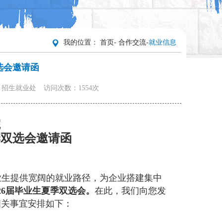
我的位置：
首页
-
合作交流
-
就业信息
选会邀请函
：招生就业处
访问次数：1554次
院
季
双选
会
邀请函
业生提供宽阔的就业路径，为企业搭建集中
26
届毕业生
夏季
双选
会。
在此，我们向您发
相关事宜安排如下：