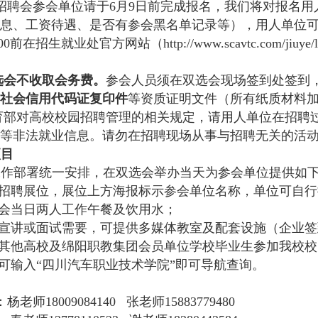
招聘会参会单位请于6月9日前完成报名，我们将对报名
息、工资待遇、是否有参会黑名单记录等），用人单位可
0前在招生就业处官方网站（http://www.scavtc.com/jiuye/l
选会不收取会务费。
参会人员须在双选会现场签到处签到
社会信用代码证复印件
等资质证明文件（所有纸质材料
育部对高校校园招聘管理的相关规定，请用人单位在招聘
等非法就业信息。请勿在招聘现场从事与招聘无关的活
项目
工作部署统一安排，在双选会举办当天为参会单位提供如
排招聘展位，展位上方海报标示参会单位名称，单位可自
选会当日两人工作午餐及饮用水；
聘宣讲或面试需要，可提供多媒体教室及配套设施（企业
绵其他高校及绵阳职教集团会员单位学校毕业生参加我校
线可
输入
“四川汽车职业技术学院”即可导航
查询。
老师18009084140
张老师
15883779480