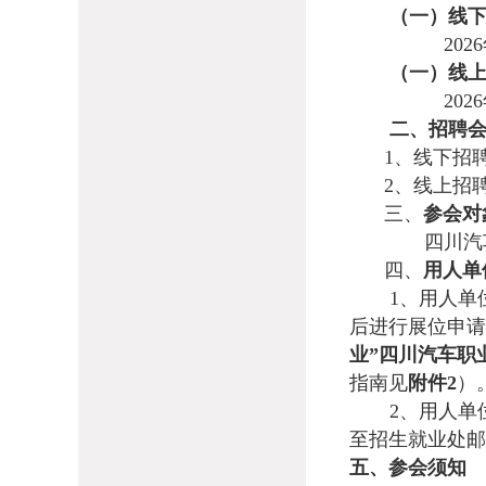
（一）线
202
（一）线
202
二、招聘
1、线下招
2、线上招
三、
参会对
四川汽
四、
用人单
1、
用人
单
后进行展位申请
业
”四川汽车职业
指南
见
附件
2
）
2、用人单
至招生就业处邮
五、参会须知