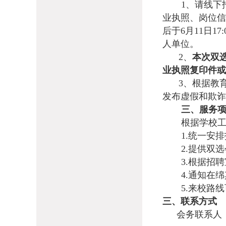
1、请线下
业执照、岗位信
后于6月11日17:0
人单位。
2、
本次双
业执照复印件或
3、根据教
发布虚假和欺诈
三、服务
根据学校
1.统一安
2.提供双
3.根据招
4.通知在
5.来校路
三、联系方式
会务联系人：杨