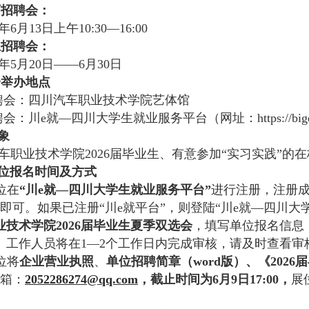
下招聘会：
6年6月13日上午10:30—16:00
上招聘会：
6年5月20日——6月30日
会举办地点
聘会：四川汽车职业技术学院艺体馆
聘会：
川
e就—四川大学生就业服务平台（
网址：
https://bi
象
车职业技术学院
2026届毕业生、有意参加“实习实践”
位报名时间及方式
位
在
“川e就—四川大学生就业服务平台”
进行注册，注册
即可。如果已注册
“川
e就平台”，则登陆
“川e就—四川大
技术学院2026
届毕业生
夏季
双选
会
，填写单位报名信息
。工作人员将在
1—2个工作日内完成审核，请及时查看审
位将
企业营业执照
、
单位招聘简章（
word版）、
《
202
箱：
2052286274@qq.com
，截止时间为
6月9日17:00，
展