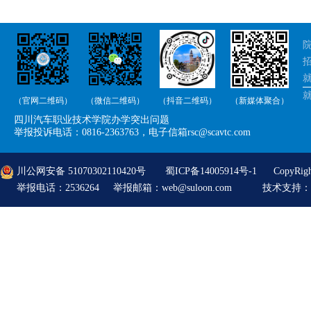
院
招
就
（官网二维码）
（微信二维码）
（抖音二维码）
（新媒体聚合）
举
四川汽车职业技术学院办学突出问题
举
举报投诉电话：0816-2363763，电子信箱rsc@scavtc.com
川公网安备 51070302110420号
蜀ICP备14005914号-1
CopyRi
举报电话：2536264 举报邮箱：web@suloon.com
技术支持