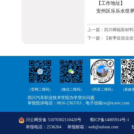
【工作地址】
安州区乐乐水世
上一篇：四川稀磁新材料
下一篇：【春季促就业攻
（官网二维码）
（微信二维码）
（抖音二维码）
（新媒
四川汽车职业技术学院办学突出问题
举报投诉电话：0816-2363763，电子信箱rsc@scavtc.com
川公网安备 51070302110420号
蜀ICP备14005914号-1
C
举报电话：2536264 举报邮箱：web@suloon.com