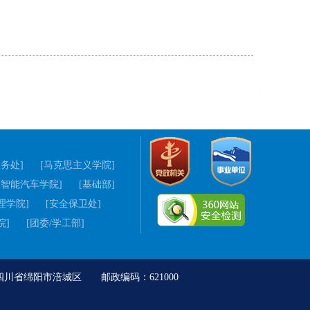
教务处]
[马克思主义学院]
[智能汽车学院]
[基础部]
理学院]
[安全保卫处]
院]
[团委/学工部]
地址：四川省绵阳市涪城区 邮政编码：621000