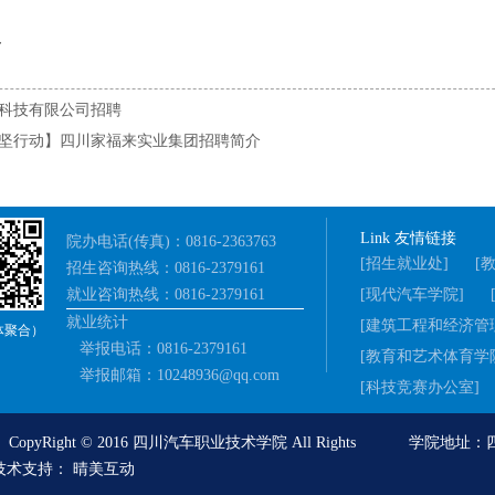
界
科技有限公司招聘
坚行动】四川家福来实业集团招聘简介
Link 友情链接
院办电话(传真)：0816-2363763
[招生就业处]
[
招生咨询热线：0816-2379161
就业咨询热线：0816-2379161
[现代汽车学院]
就业统计
[建筑工程和经济管
体聚合）
举报电话：0816-2379161
[教育和艺术体育学
举报邮箱：10248936@qq.com
[科技竞赛办公室]
opyRight © 2016 四川汽车职业技术学院 All Rights 学院
技术支持
：
晴美互动