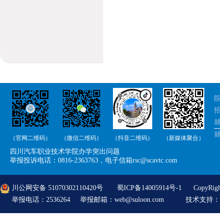
院
招
就
（官网二维码）
（微信二维码）
（抖音二维码）
（新媒体聚合）
举
四川汽车职业技术学院办学突出问题
举
举报投诉电话：0816-2363763，电子信箱rsc@scavtc.com
川公网安备 51070302110420号
蜀ICP备14005914号-1
CopyRi
举报电话：2536264 举报邮箱：web@suloon.com
技术支持