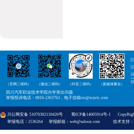
院
招
就
（官网二维码）
（微信二维码）
（抖音二维码）
（新媒体聚合）
举
四川汽车职业技术学院办学突出问题
举
举报投诉电话：0816-2363763，电子信箱rsc@scavtc.com
川公网安备 51070302110420号
蜀ICP备14005914号-1
CopyRi
举报电话：2536264 举报邮箱：web@suloon.com
技术支持